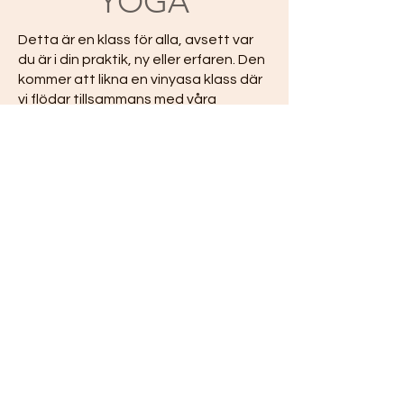
YOGA
Detta är en klass för alla, avsett var
du är i din praktik, ny eller erfaren. Den
kommer att likna en vinyasa klass där
vi flödar tillsammans med våra
andetag, men den kommer att vara
något lugnare tempo än en klassisk
vinyasa. Vi startar i en meditation och
en kort stund med andning,
"breathwork". Därefter en sekvens
som kommer att bli igenkännande för
dig, vi startar i en lugnt tempo och
innan din shavasana gör vi den
tillsammans med våra andetag, som i
en klassisk vinyasa klass.
Ta gärna med din matta, filt, kudde
och en vattenflaska. Som tidigare
förklara är detta bara ett förslag,
inget du behöver ha.