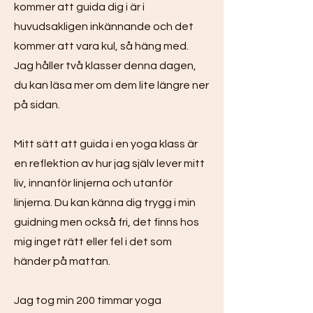
kommer att guida dig i är i
huvudsakligen inkännande och det
kommer att vara kul, så häng med.
Jag håller två klasser denna dagen,
du kan läsa mer om dem lite längre ner
på sidan.
Mitt sätt att guida i en yoga klass är
en reflektion av hur jag själv lever mitt
liv, innanför linjerna och utanför
linjerna. Du kan känna dig trygg i min
guidning men också fri, det finns hos
mig inget rätt eller fel i det som
händer på mattan.
Jag tog min 200 timmar yoga