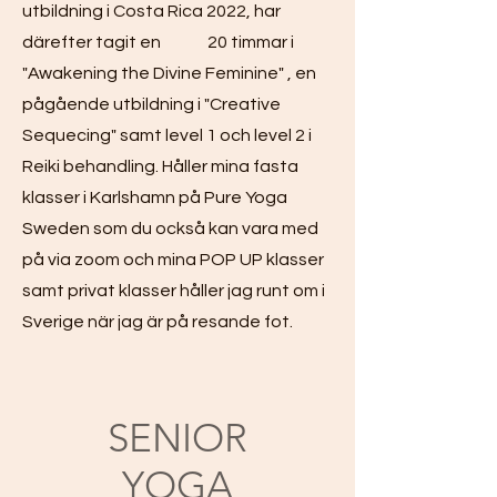
utbildning i Costa Rica 2022, har
därefter tagit en 20 timmar i
"Awakening the Divine Feminine" , en
pågående utbildning i "Creative
Sequecing" samt level 1 och level 2 i
Reiki behandling. Håller mina fasta
klasser i Karlshamn på Pure Yoga
Sweden som du också kan vara med
på via zoom och mina POP UP klasser
samt privat klasser håller jag runt om i
Sverige när jag är på resande fot.
SENIOR
YOGA