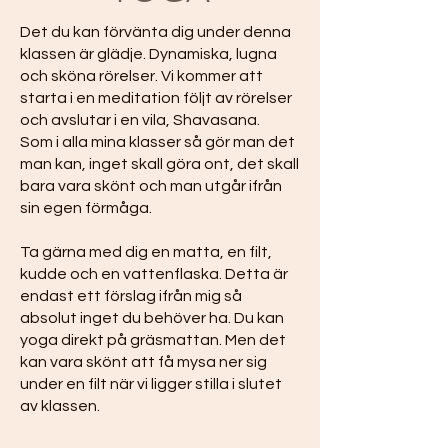
Det du kan förvänta dig under denna
klassen är glädje. Dynamiska, lugna
och sköna rörelser. Vi kommer att
starta i en meditation följt av rörelser
och avslutar i en vila, Shavasana.
Som i alla mina klasser så gör man det
man kan, inget skall göra ont, det skall
bara vara skönt och man utgår ifrån
sin egen förmåga.
Ta gärna med dig en matta, en filt,
kudde och en vattenflaska. Detta är
endast ett förslag ifrån mig så
absolut inget du behöver ha. Du kan
yoga direkt på gräsmattan. Men det
kan vara skönt att få mysa ner sig
under en filt när vi ligger stilla i slutet
av klassen.